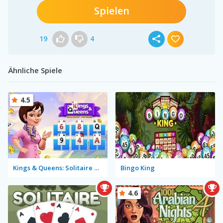
Spielen
19
4
Ähnliche Spiele
4.5
Kings & Queens: Solitaire Tripeaks
Bingo King
4.6