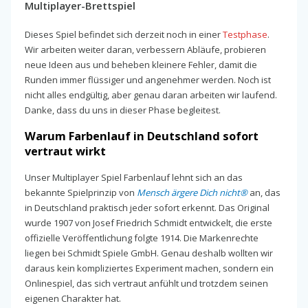
Multiplayer-Brettspiel
Dieses Spiel befindet sich derzeit noch in einer
Testphase
.
Wir arbeiten weiter daran, verbessern Abläufe, probieren
neue Ideen aus und beheben kleinere Fehler, damit die
Runden immer flüssiger und angenehmer werden. Noch ist
nicht alles endgültig, aber genau daran arbeiten wir laufend.
Danke, dass du uns in dieser Phase begleitest.
Warum Farbenlauf in Deutschland sofort
vertraut wirkt
Unser Multiplayer Spiel Farbenlauf lehnt sich an das
bekannte Spielprinzip von
Mensch ärgere Dich nicht®
an, das
in Deutschland praktisch jeder sofort erkennt. Das Original
wurde 1907 von Josef Friedrich Schmidt entwickelt, die erste
offizielle Veröffentlichung folgte 1914. Die Markenrechte
liegen bei Schmidt Spiele GmbH. Genau deshalb wollten wir
daraus kein kompliziertes Experiment machen, sondern ein
Onlinespiel, das sich vertraut anfühlt und trotzdem seinen
eigenen Charakter hat.