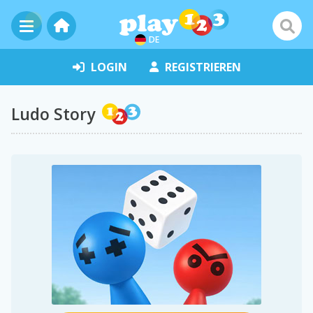
DE
LOGIN
REGISTRIEREN
Ludo Story