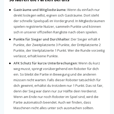
Gasträume und Mitgliedsräume:
Wenn du einfach nur
direkt loslegen willst, eignen sich Gasträume. Dort steht
der schnelle Spielspaß im Vordergrund. In Mitgliedsräumen
spielen registrierte Nutzer, sammeln Punkte und können
sich in unserer offiziellen Rangliste nach oben spielen.
Punkte für Sieger und Durchhalter:
Der Sieger erhält 4
Punkte, der Zweitplatzierte 3 Punkte, der Drittplatzierte 2
Punkte, der Viertplatzierte 1 Punkt. Wer die Runde vorzeitig
verlässt, erhält keine Punkte.
AFK Schutz für kurze Unterbrechungen:
Wenn du kurz
weg musst, springt vorübergehend ein Roboter für dich
ein. So bleibt die Partie in Bewegung und die anderen
müssen nicht warten. Falls dieser Roboter tatsächlich für
dich gewinnt, erhältst du trotzdem nur 1 Punkt. Das ist fair,
denn der Sieg war dann nur zur Hälfte dein Verdienst.
Wenn am Ende nur noch Roboter im Spiel sind, wird die
Partie automatisch beendet. Auch wir finden, dass
Maschinen nicht alles unter sich ausmachen sollten.