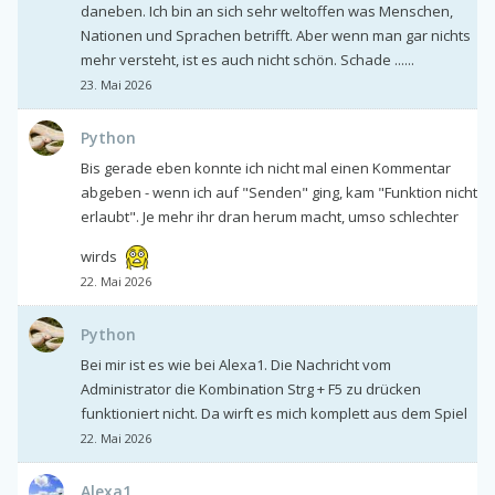
daneben. Ich bin an sich sehr weltoffen was Menschen,
Nationen und Sprachen betrifft. Aber wenn man gar nichts
mehr versteht, ist es auch nicht schön. Schade ......
23. Mai 2026
Python
Bis gerade eben konnte ich nicht mal einen Kommentar
abgeben - wenn ich auf "Senden" ging, kam "Funktion nicht
erlaubt". Je mehr ihr dran herum macht, umso schlechter
wirds
22. Mai 2026
Python
Bei mir ist es wie bei Alexa1. Die Nachricht vom
Administrator die Kombination Strg + F5 zu drücken
funktioniert nicht. Da wirft es mich komplett aus dem Spiel
22. Mai 2026
Alexa1