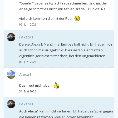
"Spieler" gegenseitig nicht rausschmeißen. Und mit der
Anzeige stimmt es nicht, mir fehlen grade 3 Punkte. Na
vielleich kommen die mit der Post
02. Juni 2026
Faktor1
Danke, Alexa1. Manchmal läuft es halt nicht. Ich habe mich
auch schon mal ausgeklinkt. Die Gastspieler dürften
eigentlich gar nicht mitmachen, bei den Angemeldeten.
01. Juni 2026
Alexa1
Das freut mich aber.
31. Mai 2026
Faktor1
Auch Alexa1 kann nicht verlieren. Ich habe das Spiel gegen
die Beiden restlichen Spieler locker gewonnen.