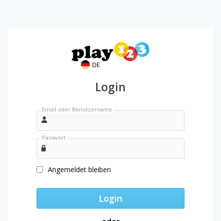
DE
Login
Email oder Benutzername
Passwort
Angemeldet bleiben
Login