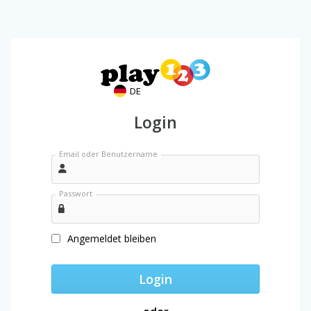
DE
Login
Email oder Benutzername
Passwort
Angemeldet bleiben
Login