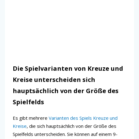
Die Spielvarianten von Kreuze und
Kreise unterscheiden sich
hauptsächlich von der Größe des
Spielfelds
Es gibt mehrere
Varianten des Spiels Kreuze und
Kreise
, die sich hauptsächlich von der Größe des
Spielfelds unterscheiden. Sie können auf einem 9-