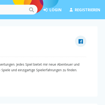
LOGIN
REGISTRIEREN
ewertungen. Jedes Spiel bietet mir neue Abenteuer und
 Spiele und einzigartige Spielerfahrungen zu finden.