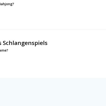
Mahjong?
 Schlangenspiels
Game?