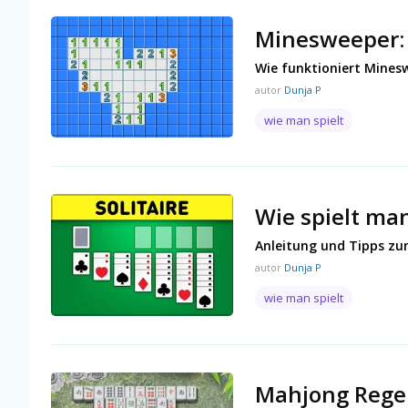
Minesweeper: 
Wie funktioniert Mines
autor
Dunja P
wie man spielt
Wie spielt man
Anleitung und Tipps zu
autor
Dunja P
wie man spielt
Mahjong Rege