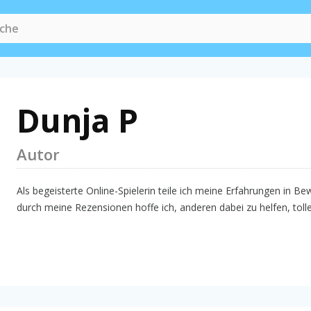
Dunja P
Autor
Als begeisterte Online-Spielerin teile ich meine Erfahrungen in B
durch meine Rezensionen hoffe ich, anderen dabei zu helfen, tolle