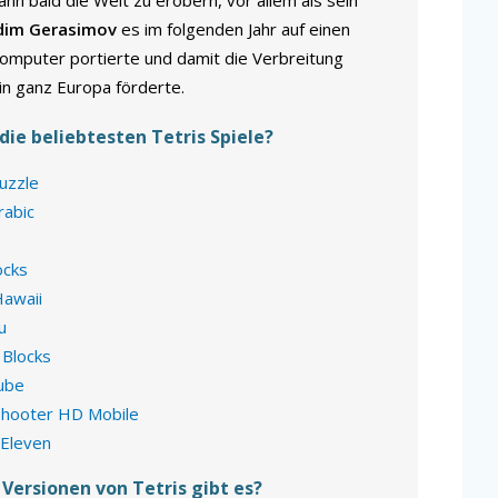
ann bald die Welt zu erobern, vor allem als sein
dim Gerasimov
es im folgenden Jahr auf einen
omputer portierte und damit die Verbreitung
 in ganz Europa förderte.
die beliebtesten Tetris Spiele?
uzzle
rabic
ocks
Hawaii
u
 Blocks
Cube
Shooter HD Mobile
 Eleven
 Versionen von Tetris gibt es?