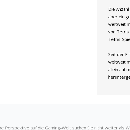
Die Anzahl 
aber einig
weltweit m
von Tetris
Tetris-Spi
Seit der Ei
weltweit m
allein auf
herunterge
 Perspektive auf die Gaming-Welt suchen Sie nicht weiter als W