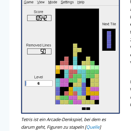
Tetris ist ein Arcade-Denkspiel, bei dem es
darum geht, Figuren zu stapeln [
Quelle
]