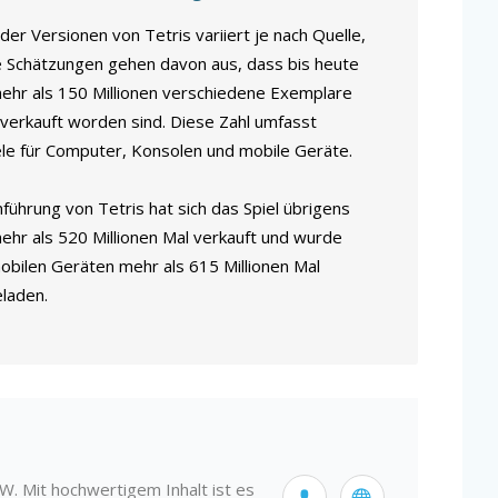
der Versionen von Tetris variiert je nach Quelle,
e Schätzungen gehen davon aus, dass bis heute
ehr als 150 Millionen verschiedene Exemplare
 verkauft worden sind. Diese Zahl umfasst
ele für Computer, Konsolen und mobile Geräte.
nführung von Tetris hat sich das Spiel übrigens
ehr als 520 Millionen Mal verkauft und wurde
 mobilen Geräten mehr als 615 Millionen Mal
laden.
W. Mit hochwertigem Inhalt ist es