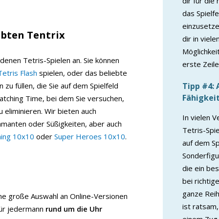
dir für die
das Spielfe
einzusetze
ebten Tentrix
dir in viel
Möglichkeit
denen Tetris-Spielen an. Sie können
erste Zeile 
Tetris Flash
spielen, oder das beliebte
 zu füllen, die Sie auf dem Spielfeld
Tipp #4:
Fähigkei
Matching Time, bei dem Sie versuchen,
 eliminieren. Wir bieten auch
In vielen 
iamanten oder Süßigkeiten, aber auch
Tetris-Spie
ing 10x10
oder
Super Heroes 10x10
.
auf dem Spi
Sonderfigu
die ein bes
bei richti
ganze Reih
ine große Auswahl an Online-Versionen
ist ratsam
ür jedermann
rund um die Uhr