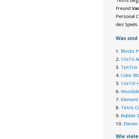
Tetris beg
Freund
Va
Personal C
des Spiels
Was sind 
Blocks P
10x10 A
TenTrix
Color Bl
10x10! 
Woodok
Element
Tetris 
Bubble 
Eleven
Wie viele