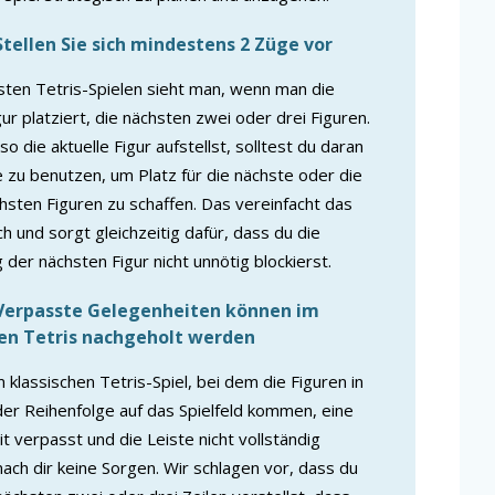
Stellen Sie sich mindestens 2 Züge vor
sten Tetris-Spielen sieht man, wenn man die
gur platziert, die nächsten zwei oder drei Figuren.
o die aktuelle Figur aufstellst, solltest du daran
e zu benutzen, um Platz für die nächste oder die
hsten Figuren zu schaffen. Das vereinfacht das
ich und sorgt gleichzeitig dafür, dass du die
 der nächsten Figur nicht unnötig blockierst.
 Verpasste Gelegenheiten können im
hen Tetris nachgeholt werden
 klassischen Tetris-Spiel, bei dem die Figuren in
er Reihenfolge auf das Spielfeld kommen, eine
t verpasst und die Leiste nicht vollständig
mach dir keine Sorgen. Wir schlagen vor, dass du