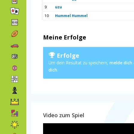
9
uzu
10
Hummel Hummel
Meine Erfolge
Erfolge
Um dein Resultat zu speichern,
melde dich
dich
.
Video zum Spiel