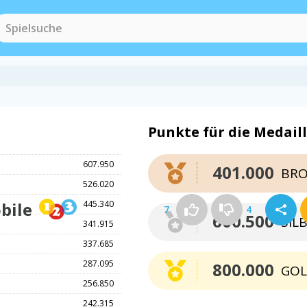
Punkte für die Medail
607.950
401.000
BRO
526.020
bile
445.340
7
4
600.500
SIL
341.915
337.685
287.095
800.000
GO
256.850
242.315