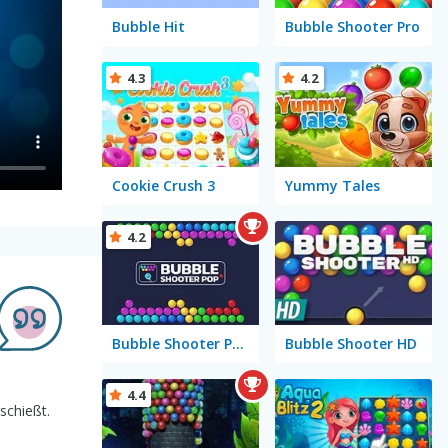
Bubble Hit
Bubble Shooter Pro
4.3
4.2
Cookie Crush 3
Yummy Tales
4.2
Bubble Shooter Pop
Bubble Shooter HD
4.4
schießt.