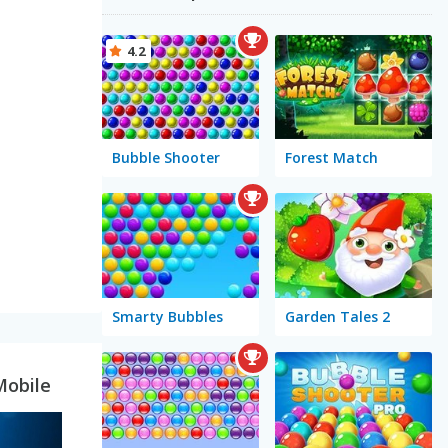
4.2
Bubble Shooter
Forest Match
Smarty Bubbles
Garden Tales 2
Mobile