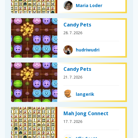
Maria Loder
Candy Pets
28. 7. 2026
hudriwudri
Candy Pets
21. 7. 2026
langerik
Mah Jong Connect
17. 7. 2026