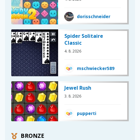
dorisschneider
Spider Solitaire
Classic
4. 8. 2026
mschwiecker589
Jewel Rush
3. 8. 2026
pupperti
BRONZE