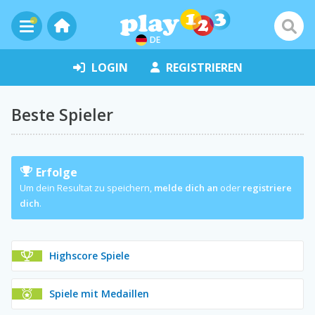
DE
LOGIN
REGISTRIEREN
Beste Spieler
Erfolge
Um dein Resultat zu speichern,
melde dich an
oder
registriere
dich
.
Highscore Spiele
Spiele mit Medaillen