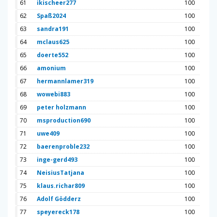
61
ikischeer277
100
62
Spaß2024
100
63
sandra191
100
64
mclaus625
100
65
doerte552
100
66
amonium
100
67
hermannlamer319
100
68
wowebi883
100
69
peter holzmann
100
70
msproduction690
100
71
uwe409
100
72
baerenproble232
100
73
inge-gerd493
100
74
NeisiusTatjana
100
75
klaus.richar809
100
76
Adolf Gödderz
100
77
speyereck178
100