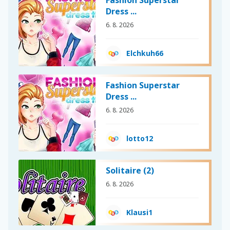
Fashion Superstar
Dress ...
6. 8. 2026
Elchkuh66
Fashion Superstar
Dress ...
6. 8. 2026
lotto12
Solitaire (2)
6. 8. 2026
Klausi1