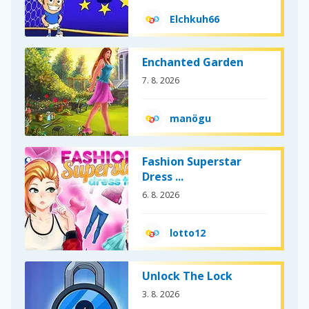
Elchkuh66
Enchanted Garden
7. 8. 2026
manögu
Fashion Superstar
Dress ...
6. 8. 2026
lotto12
Unlock The Lock
3. 8. 2026