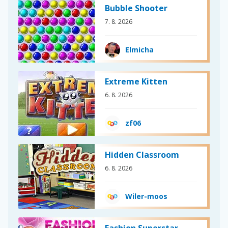
Bubble Shooter
7. 8. 2026
Elmicha
Extreme Kitten
6. 8. 2026
zf06
Hidden Classroom
6. 8. 2026
Wiler-moos