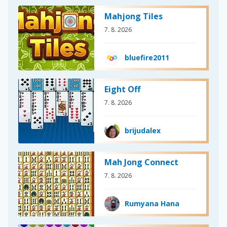
Mahjong Tiles
7. 8. 2026
bluefire2011
Eight Off
7. 8. 2026
brijudalex
Mah Jong Connect
7. 8. 2026
Rumyana Hana