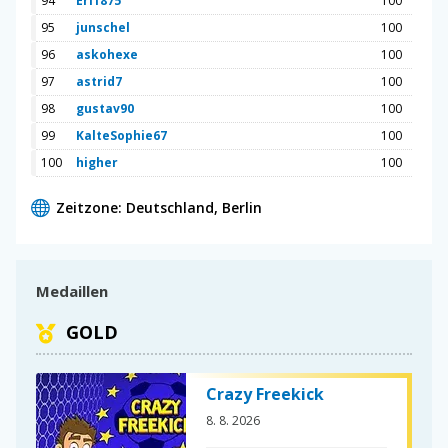
94
Eri1875
100
95
junschel
100
96
askohexe
100
97
astrid7
100
98
gustav90
100
99
KalteSophie67
100
100
higher
100
Zeitzone: Deutschland, Berlin
Medaillen
GOLD
Crazy Freekick
8. 8. 2026