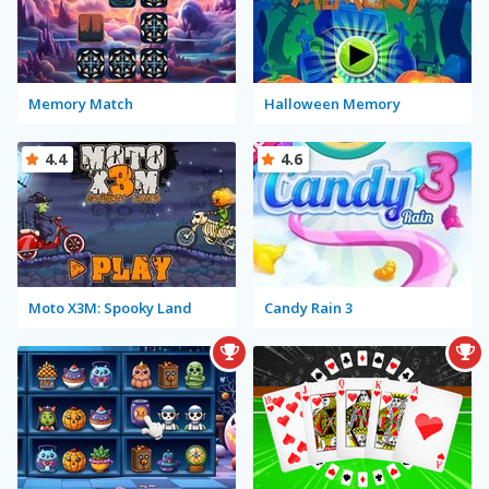
Memory Match
Halloween Memory
4.4
4.6
Moto X3M: Spooky Land
Candy Rain 3