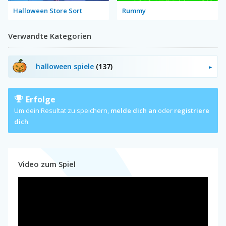
Halloween Store Sort
Rummy
Verwandte Kategorien
halloween spiele
(137)
Erfolge
Um dein Resultat zu speichern,
melde dich an
oder
registriere
dich
.
Video zum Spiel