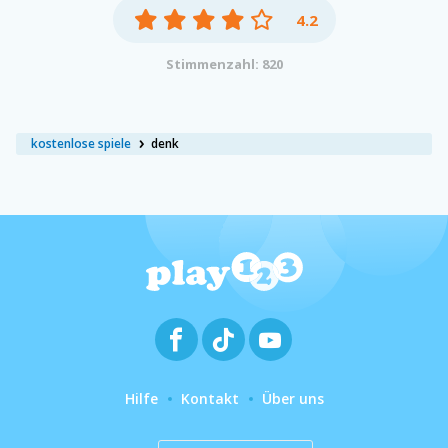
4.2
Stimmenzahl: 820
kostenlose spiele
denk
Hilfe
Kontakt
Über uns