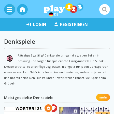
DE
LOGIN
REGISTRIEREN
Denkspiele
Rätselspaß gefällig? Denkspiele bringen die grauen Zellen in
Schwung und sorgen für spielerische Hirngymnastik. Ob Sudoku,
Kreuzworträtsel oder knifflige Logikrätsel, hier gibt's für jeden Denksportfan
etwas zu knacken. Natürlich alles online und kostenlos, sodass du jederzeit
und überall deine Denkkünste unter Beweis stellen kannst. Viel Spaß beim
Grübeln!
Meistgespielte Denkspiele
mehr