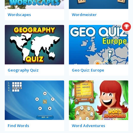
Wordscapes
Wordmeister
Geography Quiz
Geo Quiz: Europe
Find Words
Word Adventures