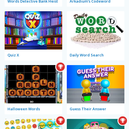
Words Detective Bank Heist
Arkadium's Codeword
Quiz X
Daily Word Search
Halloween Words
Guess Their Answer