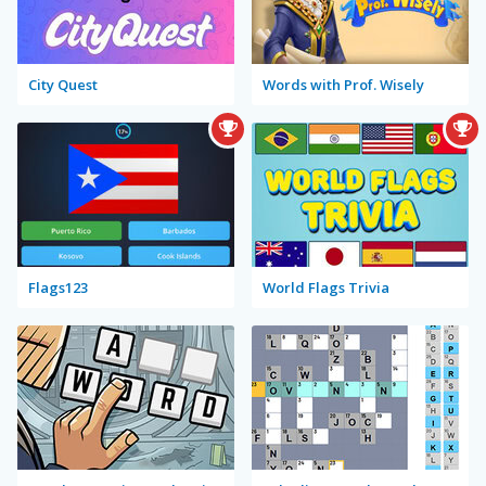
City Quest
Words with Prof. Wisely
Flags123
World Flags Trivia