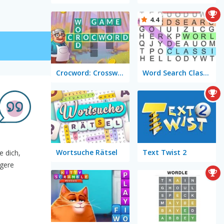
4.4
Crocword: Crossword Puzzle Game
Word Search Classic
Wortsuche Rätsel
Text Twist 2
e dich,
ngere