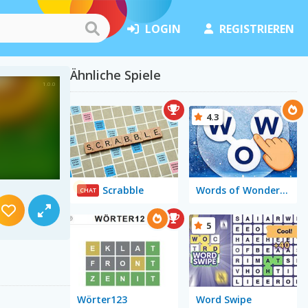
LOGIN
REGISTRIEREN
Ähnliche Spiele
4.3
Scrabble
Words of Wonders - WOW
CHAT
5
Wörter123
Word Swipe