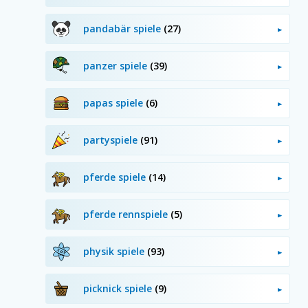
pandabär spiele
(27)
panzer spiele
(39)
papas spiele
(6)
partyspiele
(91)
pferde spiele
(14)
pferde rennspiele
(5)
physik spiele
(93)
picknick spiele
(9)