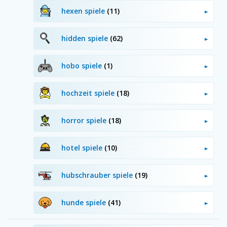
hexen spiele
(11)
hidden spiele
(62)
hobo spiele
(1)
hochzeit spiele
(18)
horror spiele
(18)
hotel spiele
(10)
hubschrauber spiele
(19)
hunde spiele
(41)