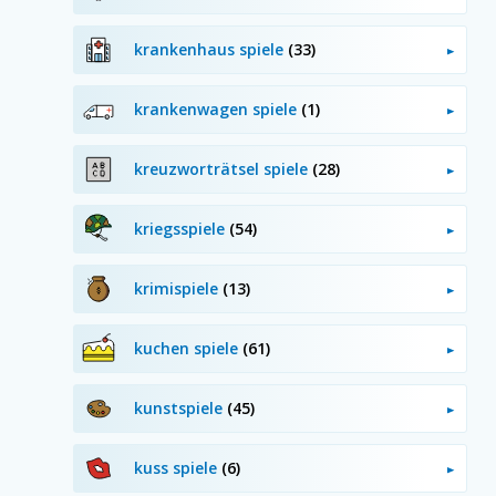
krankenhaus spiele
(33)
krankenwagen spiele
(1)
kreuzworträtsel spiele
(28)
kriegsspiele
(54)
krimispiele
(13)
kuchen spiele
(61)
kunstspiele
(45)
kuss spiele
(6)