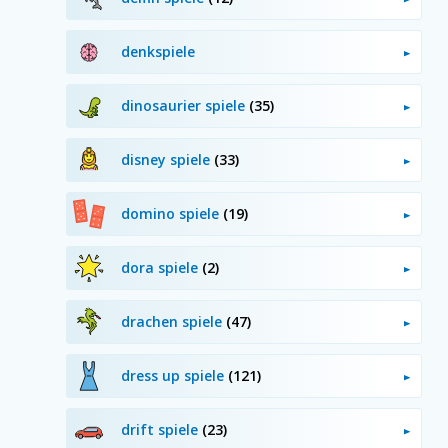
denkspiele
dinosaurier spiele
(35)
disney spiele
(33)
domino spiele
(19)
dora spiele
(2)
drachen spiele
(47)
dress up spiele
(121)
drift spiele
(23)