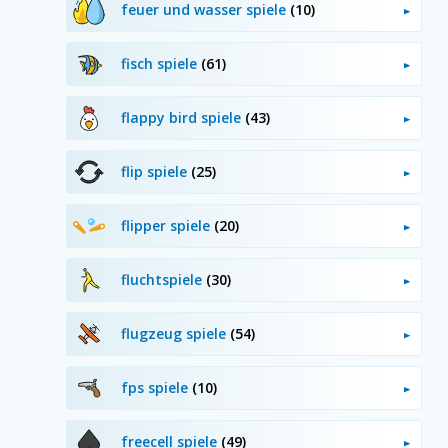
feuer und wasser spiele
(10)
fisch spiele
(61)
flappy bird spiele
(43)
flip spiele
(25)
flipper spiele
(20)
fluchtspiele
(30)
flugzeug spiele
(54)
fps spiele
(10)
freecell spiele
(49)