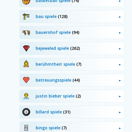
basketball spiele
(74)
bau spiele
(128)
bauernhof spiele
(94)
bejeweled spiele
(262)
berühmtheit spiele
(7)
betreuungsspiele
(44)
justin bieber spiele
(2)
billard spiele
(31)
bingo spiele
(7)