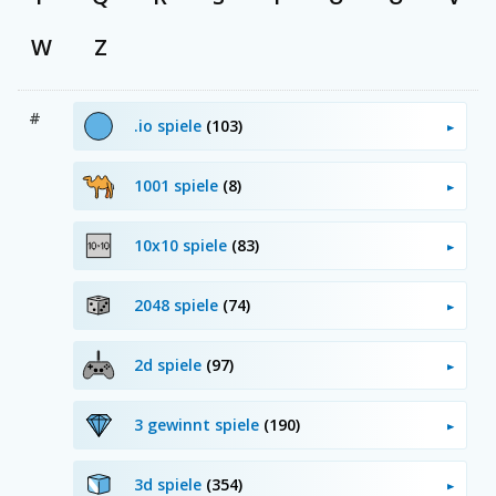
W
Z
#
.io spiele
(103)
1001 spiele
(8)
10x10 spiele
(83)
2048 spiele
(74)
2d spiele
(97)
3 gewinnt spiele
(190)
3d spiele
(354)