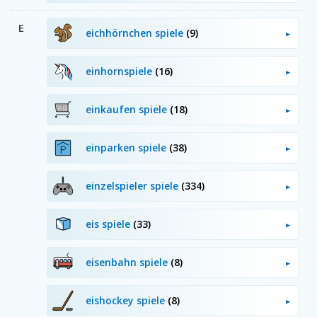
E
eichhörnchen spiele
(9)
einhornspiele
(16)
einkaufen spiele
(18)
einparken spiele
(38)
einzelspieler spiele
(334)
eis spiele
(33)
eisenbahn spiele
(8)
eishockey spiele
(8)