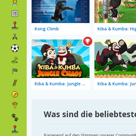
Kong Climb
Kiba & Kumba: Jungle Chaos
Was sind die beliebtest
Basierend auf den Stimmen unserer Community s