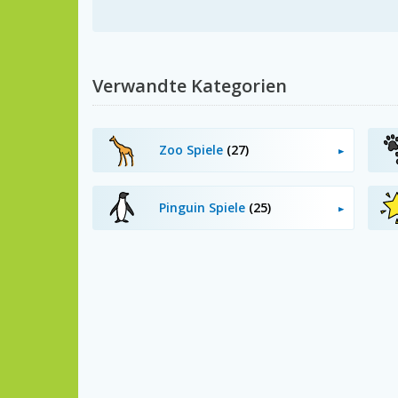
Verwandte Kategorien
Zoo Spiele
(27)
Pinguin Spiele
(25)