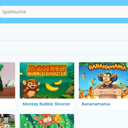
Monkey Bubble Shooter
Bananamania