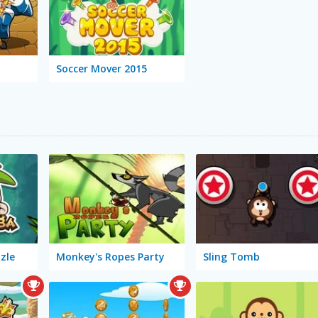
Soccer Mover 2015
zle
Monkey's Ropes Party
Sling Tomb