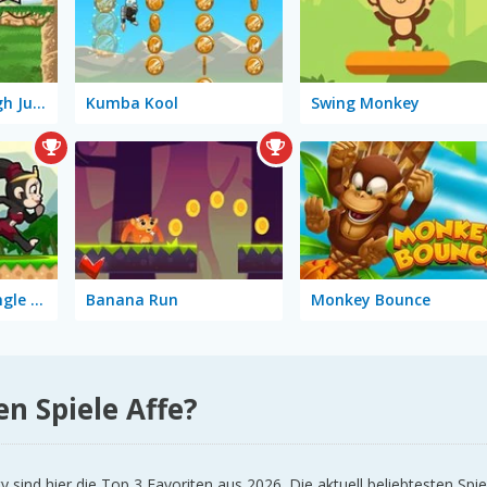
Kiba & Kumba: High Jump
Kumba Kool
Swing Monkey
Kiba & Kumba: Jungle Run
Banana Run
Monkey Bounce
en Spiele Affe?
ind hier die Top 3 Favoriten aus 2026. Die aktuell beliebtesten Spi