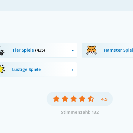
Tier Spiele
(435)
Hamster Spie
Lustige Spiele
4.5
Stimmenzahl: 132