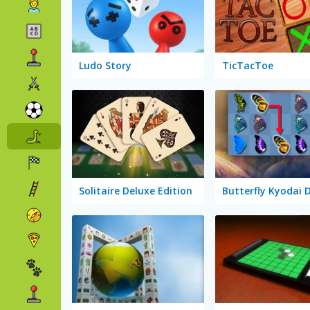
Ludo Story
TicTacToe
Solitaire Deluxe Edition