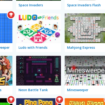
Space Invaders
Space Invaders Flash
weeper
Ludo with Friends
Mahjong Express
s
Neon Battle Tank
Minesweeper