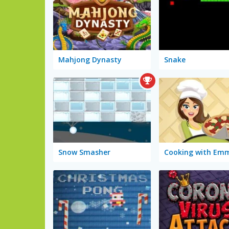
Mahjong Dynasty
Snake
Snow Smasher