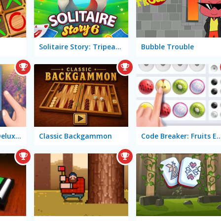
Solitaire Story: Tripeaks 6
Bubble Trouble
Butterfly Kyodai Deluxe 2
Classic Backgammon
Code Breaker: Fruits 