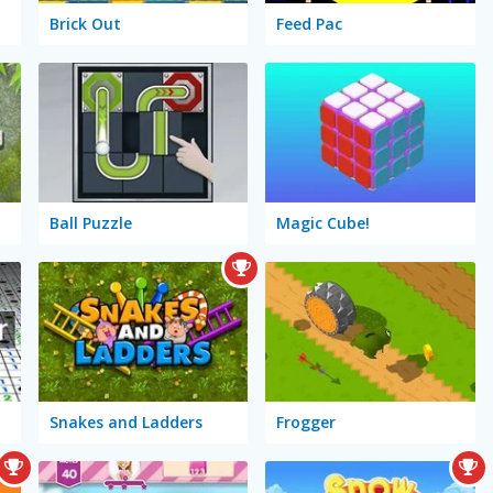
Brick Out
Feed Pac
Ball Puzzle
Magic Cube!
Snakes and Ladders
Frogger