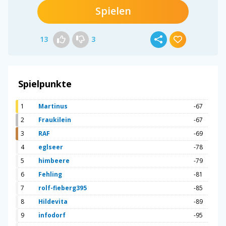
Spielen
13
3
Spielpunkte
1
Martinus
-67
2
Fraukilein
-67
3
RAF
-69
4
eglseer
-78
5
himbeere
-79
6
Fehling
-81
7
rolf-fieberg395
-85
8
Hildevita
-89
9
infodorf
-95