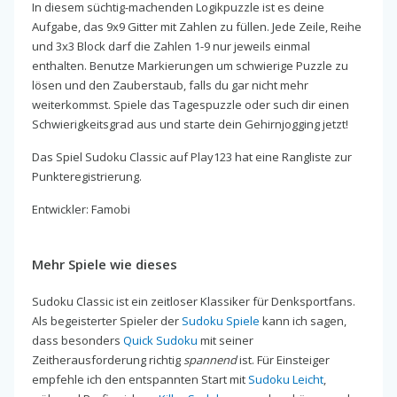
In diesem süchtig-machenden Logikpuzzle ist es deine
Aufgabe, das 9x9 Gitter mit Zahlen zu füllen. Jede Zeile, Reihe
und 3x3 Block darf die Zahlen 1-9 nur jeweils einmal
enthalten. Benutze Markierungen um schwierige Puzzle zu
lösen und den Zauberstaub, falls du gar nicht mehr
weiterkommst. Spiele das Tagespuzzle oder such dir einen
Schwierigkeitsgrad aus und starte dein Gehirnjogging jetzt!
Das Spiel Sudoku Classic auf Play123 hat eine Rangliste zur
Punkteregistrierung.
Entwickler: Famobi
Mehr Spiele wie dieses
Sudoku Classic ist ein zeitloser Klassiker für Denksportfans.
Als begeisterter Spieler der
Sudoku Spiele
kann ich sagen,
dass besonders
Quick Sudoku
mit seiner
Zeitherausforderung richtig
spannend
ist. Für Einsteiger
empfehle ich den entspannten Start mit
Sudoku Leicht
,