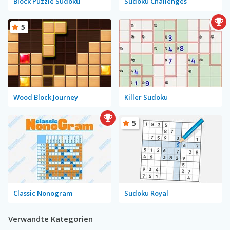
Block Puzzle Sudoku
Sudoku Challenges
5
Wood Block Journey
Killer Sudoku
5
Classic Nonogram
Sudoku Royal
Verwandte Kategorien