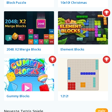
Block Puzzle
10x10! Christmas
2048: X2 Merge Blocks
Element Blocks
Gummy Blocks
1212!
Neueste Tetris Spiele
mehr