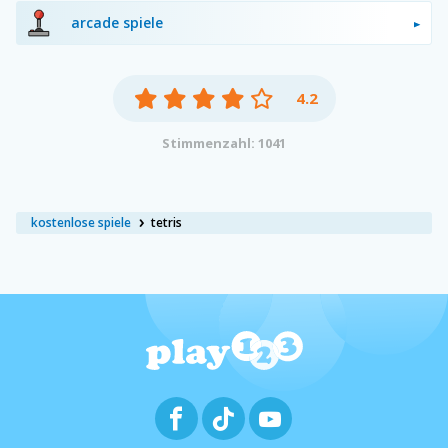
arcade spiele
4.2
Stimmenzahl: 1041
kostenlose spiele
tetris