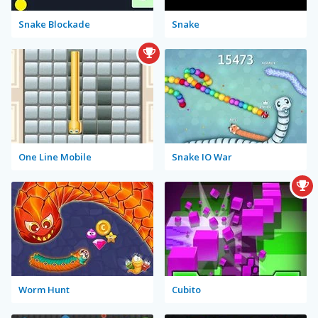
Snake Blockade
Snake
One Line Mobile
Snake IO War
Worm Hunt
Cubito