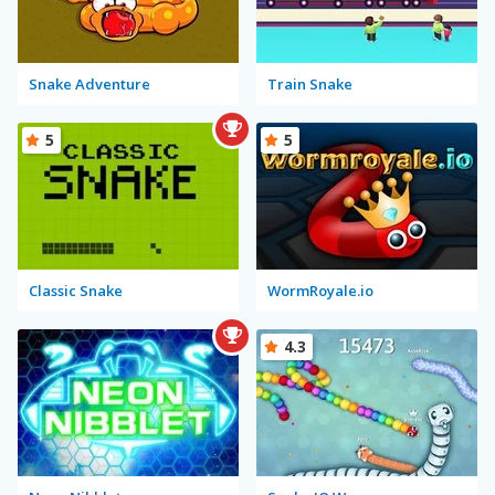
Snake Adventure
Train Snake
5
5
Classic Snake
WormRoyale.io
4.3