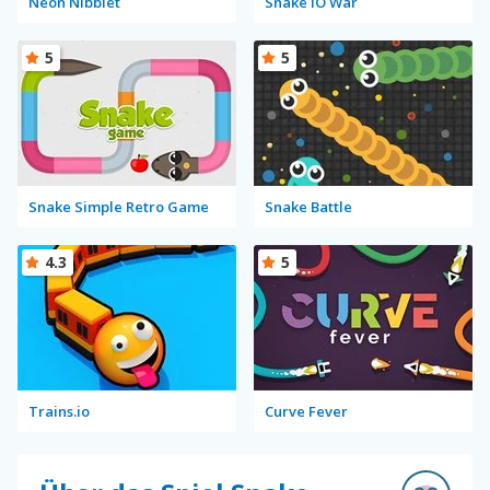
Neon Nibblet
Snake IO War
5
5
Snake Simple Retro Game
Snake Battle
4.3
5
Trains.io
Curve Fever