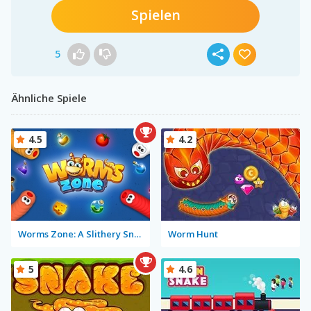
Spielen
5
Ähnliche Spiele
4.5
4.2
Worms Zone: A Slithery Snake
Worm Hunt
5
4.6