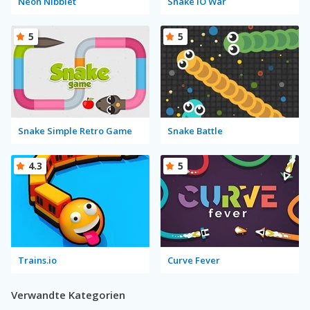
Neon Nibblet
Snake IO War
5
5
Snake Simple Retro Game
Snake Battle
4.3
5
Trains.io
Curve Fever
Verwandte Kategorien