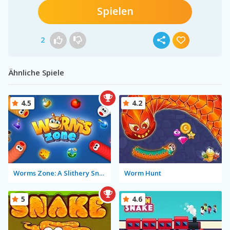
Spielen
2
Ähnliche Spiele
4.5
4.2
Worms Zone: A Slithery Snake
Worm Hunt
5
4.6