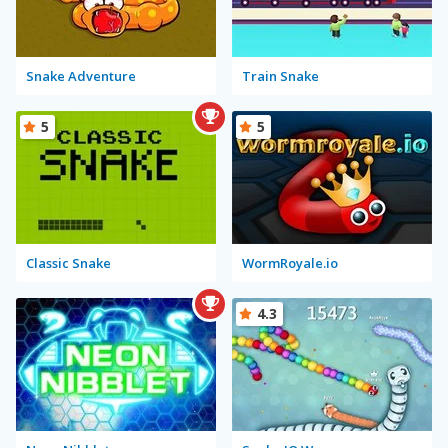
Snake Adventure
Train Snake
5
5
Classic Snake
WormRoyale.io
4.3