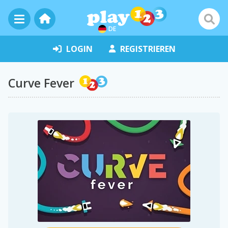
DE
LOGIN
REGISTRIEREN
Curve Fever