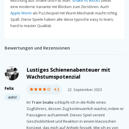
Mischung aus Snake und Pac Man.
Snake vs Blocks
bietet
eine moderne Variante mit Blöcken zum Zerstören. Auch
Apple Worm
als Puzzlespiel mit Wurm-Mechanik macht richtig
Spaß. Diese Spiele haben alle diese typische easy to learn,
hard to master Qualität.
Bewertungen und Rezensionen
Lustiges Schienenabenteuer mit
Wachstumspotenzial
Felix
4.2
22. September 2023
autor
Im
Train Snake
schlüpfe ich in die Rolle eines
Zugführers, dessen Zug kontinuierlich wächst, indem er
Passagiere aufsammelt. Dieses Spiel vereint
Geschicklichkeit und Reaktion in einem klassischen
Konzept, das mich auf Anhieb fesselt. Wie ich es von