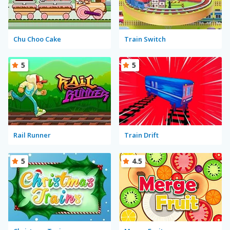
Chu Choo Cake
Train Switch
5
5
Rail Runner
Train Drift
5
4.5