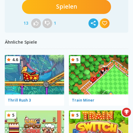
Spielen
13
1
Ähnliche Spiele
4.6
5
Thrill Rush 3
Train Miner
5
5