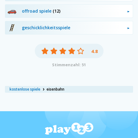
offroad spiele
(12)
geschicklichkeitsspiele
4.8
Stimmenzahl: 51
kostenlose spiele
eisenbahn