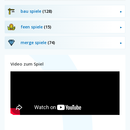
bau spiele
(128)
feen spiele
(15)
merge spiele
(74)
Video zum Spiel