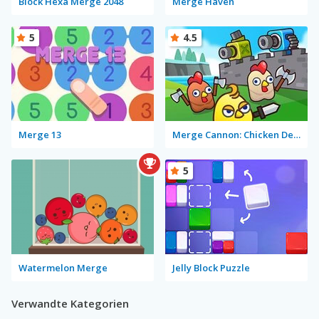
Block Hexa Merge 2048
Merge Haven
5
4.5
Merge 13
Merge Cannon: Chicken Defense
5
Watermelon Merge
Jelly Block Puzzle
Verwandte Kategorien