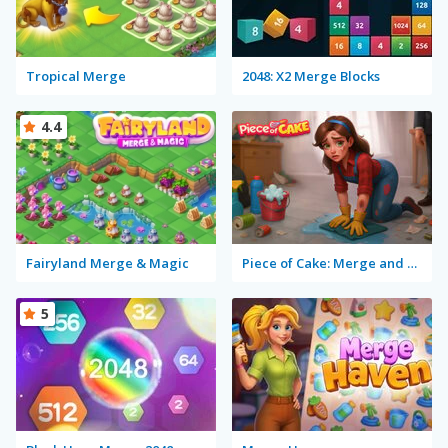
Tropical Merge
2048: X2 Merge Blocks
4.4
Fairyland Merge & Magic
Piece of Cake: Merge and Bake
5