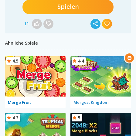
Spielen
11
Ähnliche Spiele
4.5
4.4
Merge Fruit
Mergest Kingdom
4.3
5