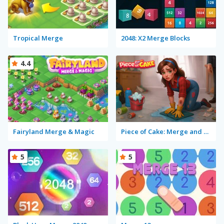
Tropical Merge
2048: X2 Merge Blocks
4.4
Fairyland Merge & Magic
Piece of Cake: Merge and Bake
5
5