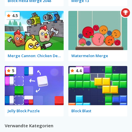
Block Hexa Merge 2048
Merge 13
4.5
Merge Cannon: Chicken Defense
Watermelon Merge
5
4.4
Jelly Block Puzzle
Block Blast
Verwandte Kategorien