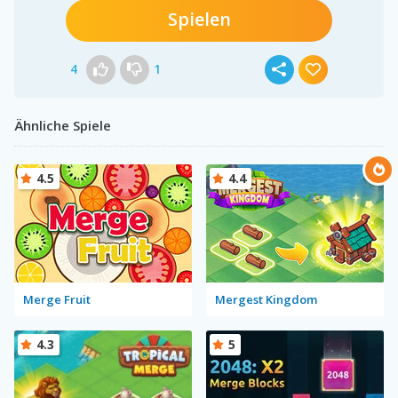
Spielen
4
1
Ähnliche Spiele
4.5
4.4
Merge Fruit
Mergest Kingdom
4.3
5