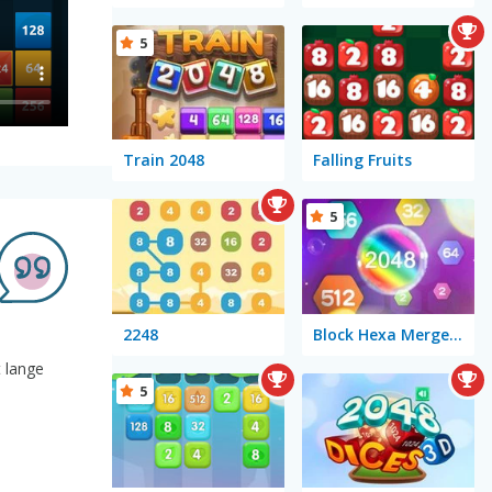
5
Train 2048
Falling Fruits
5
2248
Block Hexa Merge 2048
 lange
5