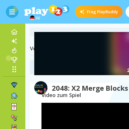
Frag
PlayBuddy
DE
Verwandte Kategorien
2048 Spiele
(74)
2048: X2 Merge Blocks
Video zum Spiel