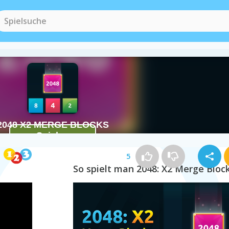
5
So spielt man 2048: X2 Merge Bloc