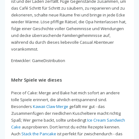
ist und der Laden zerfällt. Füge Gegenstände zusammen, um
das Café Schritt für Schritt zu säubern, zu reparieren und zu
dekorieren, schalte neue Räume frei und bringe in jede Ecke
wieder Wärme. Löse pfiffige Rätsel, die Opa hinterlassen hat,
folge einer Geschichte voller Geheimnisse und Wendungen
und decke überraschende Familiengeheimnisse auf,
während du durch dieses liebevolle Casual Abenteuer
vorankommst.
Entwickler: GameDistribution
Mehr Spiele wie dieses
Piece of Cake: Merge and Bake hat mich sofort an andere
tolle Spiele erinnert, die ähnlich entspannend sind.
Besonders
Kawaii Claw Merge
gefällt mir gut - das
Zusammenfügen der niedlichen Kuscheltiere macht richtig
Spaß; Wer gerne backt, sollte unbedingt
Ice Cream Sandwich
Cake
ausprobieren. Dort lernst du echte Rezepte kennen.
Auch
Stack the Pancake
ist perfekt für zwischendurch - das