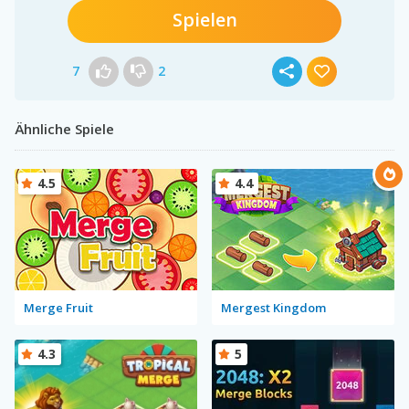
Spielen
7
2
Ähnliche Spiele
4.5
4.4
Merge Fruit
Mergest Kingdom
4.3
5