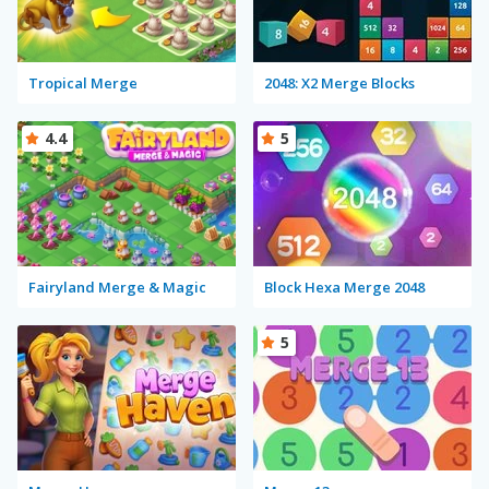
Tropical Merge
2048: X2 Merge Blocks
4.4
5
Fairyland Merge & Magic
Block Hexa Merge 2048
5