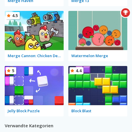
Merge Haven
Merge 13
4.5
Merge Cannon: Chicken Defense
Watermelon Merge
5
4.4
Jelly Block Puzzle
Block Blast
Verwandte Kategorien