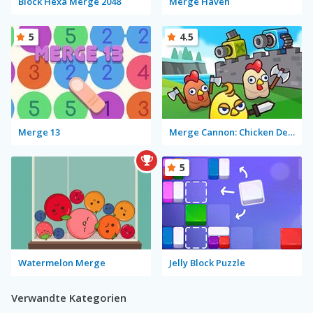
Block Hexa Merge 2048
Merge Haven
5
4.5
Merge 13
Merge Cannon: Chicken Defense
5
Watermelon Merge
Jelly Block Puzzle
Verwandte Kategorien