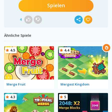
Spielen
4
Ähnliche Spiele
4.5
4.4
Merge Fruit
Mergest Kingdom
4.3
5