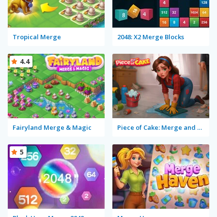
Tropical Merge
2048: X2 Merge Blocks
4.4
Fairyland Merge & Magic
Piece of Cake: Merge and Bake
5