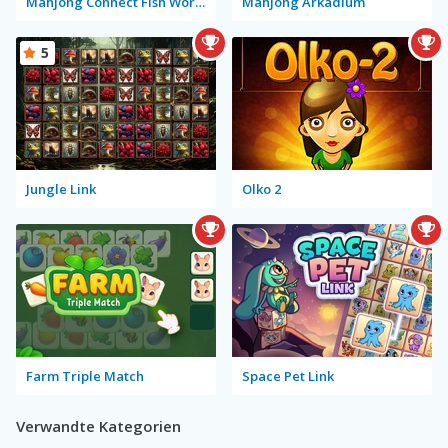
Mahjong Connect Fish World
Mahjong Arkadium
5
Jungle Link
Olko 2
Farm Triple Match
Space Pet Link
Verwandte Kategorien