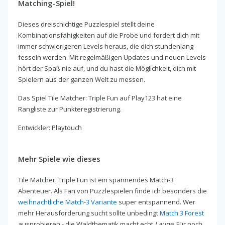
Matching-Spiel!
Dieses dreischichtige Puzzlespiel stellt deine
Kombinationsfähigkeiten auf die Probe und fordert dich mit
immer schwierigeren Levels heraus, die dich stundenlang
fesseln werden. Mit regelmäßigen Updates und neuen Levels
hört der Spaß nie auf, und du hast die Möglichkeit, dich mit
Spielern aus der ganzen Welt zu messen.
Das Spiel Tile Matcher: Triple Fun auf Play123 hat eine
Rangliste zur Punkteregistrierung.
Entwickler: Playtouch
Mehr Spiele wie dieses
Tile Matcher: Triple Fun ist ein spannendes Match-3
Abenteuer. Als Fan von Puzzlespielen finde ich besonders die
weihnachtliche Match-3 Variante
super entspannend. Wer
mehr Herausforderung sucht sollte unbedingt
Match 3 Forest
ausprobieren - die Waldthematik macht echt
Laune
. Für noch