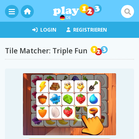
DE
LOGIN
REGISTRIEREN
Tile Matcher: Triple Fun