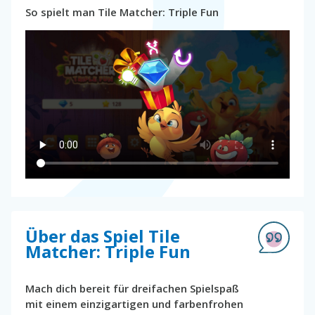
So spielt man Tile Matcher: Triple Fun
Über das Spiel Tile
Matcher: Triple Fun
Mach dich bereit für dreifachen Spielspaß
mit einem einzigartigen und farbenfrohen