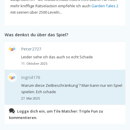
mehr knifflige Rätselaction empfehle ich auch
Garden Tales 2
mit seinen über 2500 Leveln...
Was denkst du über das Spiel?
Peter2727
Leider sehe ich das auch so echt Schade
11. Oktober 2025
ingrid176
Warum diese Zeitbeschränkung`? Man kann nur ein Spiel
spielen. Ech schade
27. Mai 2025
Logge dich ein, um Tile Matcher: Triple Fun zu
kommentieren.