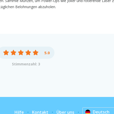
den. Sammle Münzen, um Power-Ups wie Joker und rotierende Laser 
täglichen Belohnungen abzuholen.
5.0
Stimmenzahl: 3
Deutsch
Hilfe
Kontakt
Über uns