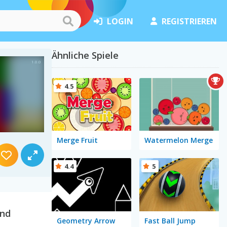
LOGIN
REGISTRIEREN
Ähnliche Spiele
4.5
Merge Fruit
Watermelon Merge
4.4
5
and
Geometry Arrow
Fast Ball Jump