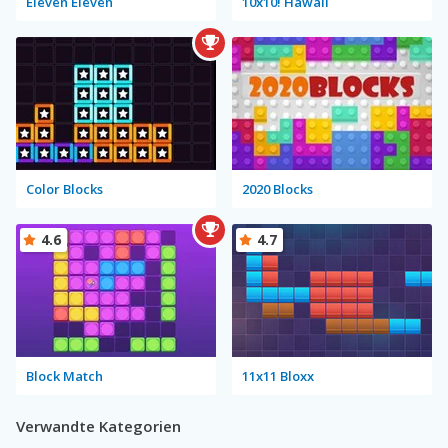
Eleven Eleven
10x10! Hawaii
Color Blocks
2020 Blocks
4.6
4.7
Block Match
11x11 Bloxx
Verwandte Kategorien