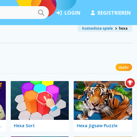
LOGIN
REGISTRIEREN
kostenlose spiele
hexa
mehr
k or Treat
Hexa Sort
Hexa Jigsaw Puzzle