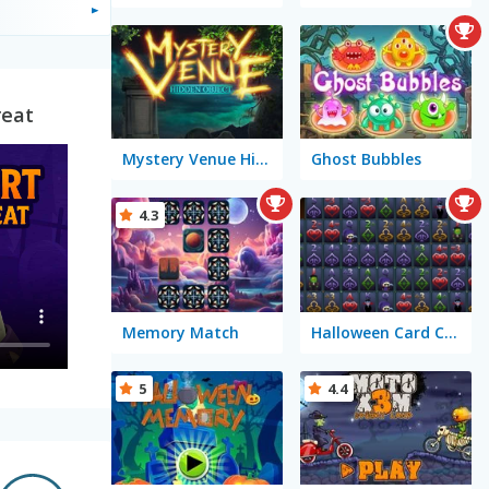
reat
Mystery Venue Hidden Object
Ghost Bubbles
4.3
Memory Match
Halloween Card Connect
5
4.4