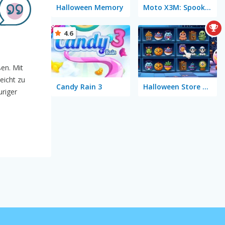
Halloween Memory
Moto X3M: Spooky Land
4.6
ßen. Mit
eicht zu
Candy Rain 3
Halloween Store Sort
uriger