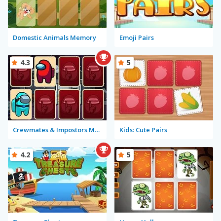
Domestic Animals Memory
Emoji Pairs
4.3
5
Crewmates & Impostors Memory
Kids: Cute Pairs
4.2
5