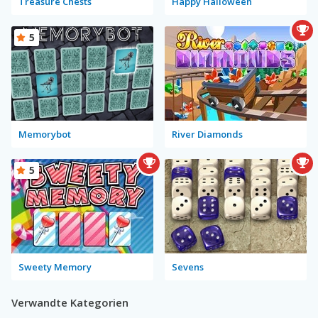
Treasure Chests
Happy Halloween
5
Memorybot
River Diamonds
5
Sweety Memory
Sevens
Verwandte Kategorien