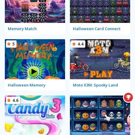
Memory Match
Halloween Card Connect
5
4.4
Halloween Memory
Moto X3M: Spooky Land
4.6