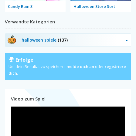
Candy Rain 3
Halloween Store Sort
Verwandte Kategorien
halloween spiele
(137)
Erfolge
Um dein Resultat zu speichern,
melde dich an
oder
registriere
dich
.
Video zum Spiel