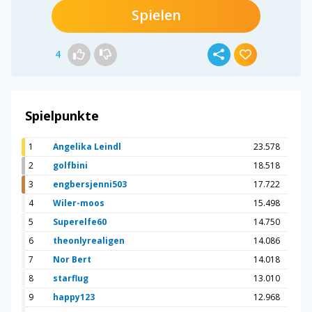
Spielen
4
Spielpunkte
1
Angelika Leindl
23.578
2
golfbini
18.518
3
engbersjenni503
17.722
4
Wiler-moos
15.498
5
Superelfe60
14.750
6
theonlyrealigen
14.086
7
Nor Bert
14.018
8
starflug
13.010
9
happy123
12.968