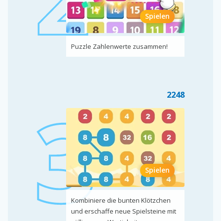
Spielen
Puzzle Zahlenwerte zusammen!
2248
Spielen
Kombiniere die bunten Klötzchen
und erschaffe neue Spielsteine mit