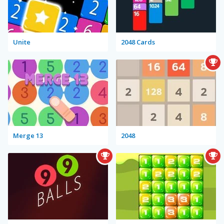
Unite
2048 Cards
Merge 13
2048