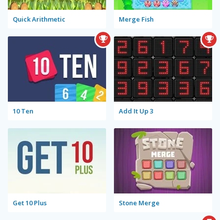
Quick Arithmetic
Merge Fish
10 Ten
Add It Up 3
Get 10 Plus
Stone Merge