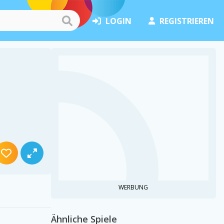
LOGIN
REGISTRIEREN
WERBUNG
Ähnliche Spiele