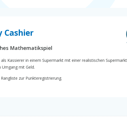
y Cashier
sches Mathematikspiel
 als Kassierer in einem Supermarkt mit einer realistischen Supermark
en Umgang mit Geld.
Rangliste zur Punkteregistrierung.