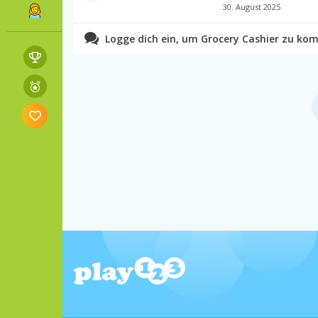
30. August 2025
Logge dich ein, um Grocery Cashier zu ko