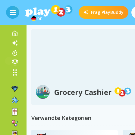
Frag
PlayBuddy
DE
Grocery Cashier
Verwandte Kategorien