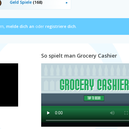
Geld Spiele
(168)
ern,
melde dich an
oder
registriere dich
.
So spielt man Grocery Cashier