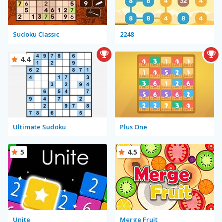
Sudoku Classic
2248
4.4
Ultimate Sudoku
Plus One
5
4.5
Unite
Merge Fruit