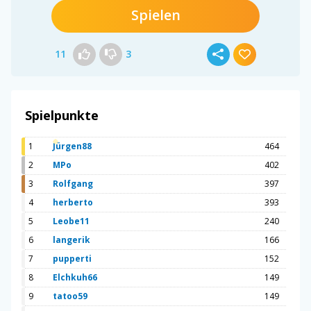
Spielen
11
3
Spielpunkte
1
Jürgen88
464
2
MPo
402
3
Rolfgang
397
4
herberto
393
5
Leobe11
240
6
langerik
166
7
pupperti
152
8
Elchkuh66
149
9
tatoo59
149