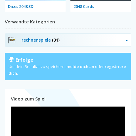
Dices 2048 3D
2048 Cards
Verwandte Kategorien
rechnenspiele
(31)
Erfolge
Um dein Resultat zu speichern,
melde dich an
oder
registriere
dich
.
Video zum Spiel