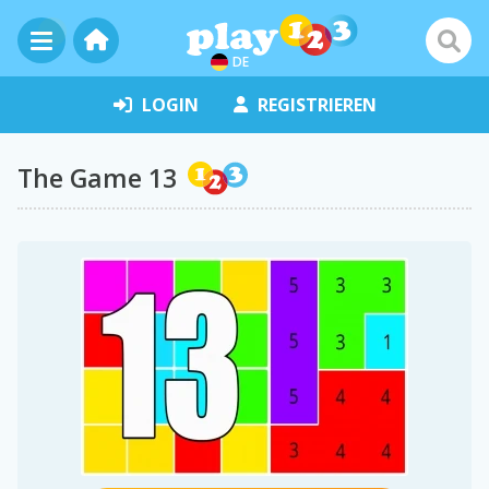
DE
LOGIN
REGISTRIEREN
The Game 13