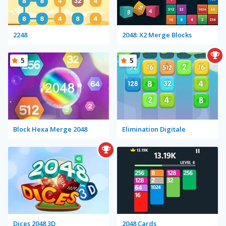
2248
2048: X2 Merge Blocks
5
5
Block Hexa Merge 2048
Elimination Digitale
Dices 2048 3D
2048 Cards