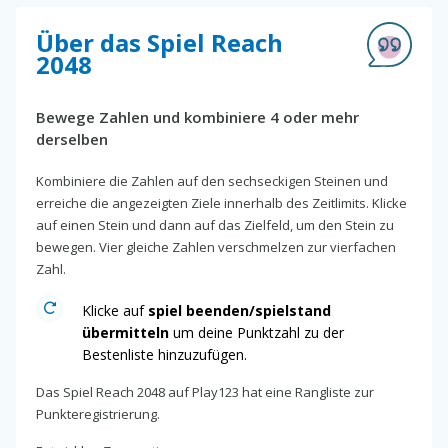
Über das Spiel Reach
2048
Bewege Zahlen und kombiniere 4 oder mehr
derselben
Kombiniere die Zahlen auf den sechseckigen Steinen und
erreiche die angezeigten Ziele innerhalb des Zeitlimits. Klicke
auf einen Stein und dann auf das Zielfeld, um den Stein zu
bewegen. Vier gleiche Zahlen verschmelzen zur vierfachen
Zahl.
Klicke auf
spiel beenden/spielstand
übermitteln
um deine Punktzahl zu der
Bestenliste hinzuzufügen.
Das Spiel Reach 2048 auf Play123 hat eine Rangliste zur
Punkteregistrierung.