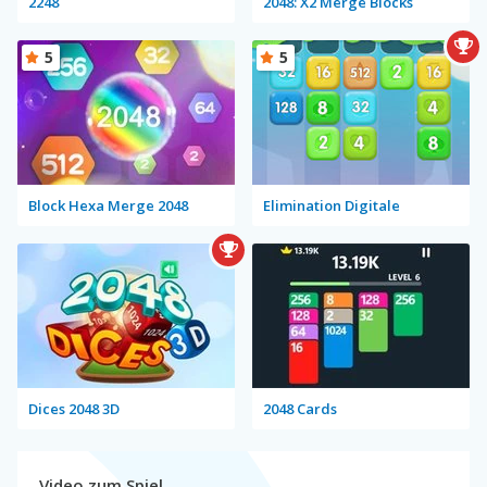
2248
2048: X2 Merge Blocks
5
5
Block Hexa Merge 2048
Elimination Digitale
Dices 2048 3D
2048 Cards
Video zum Spiel