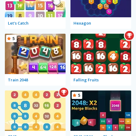
Let's Catch
Hexagon
5
Train 2048
Falling Fruits
5