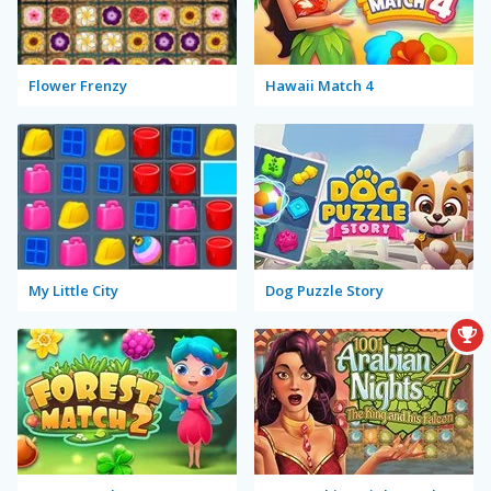
Flower Frenzy
Hawaii Match 4
My Little City
Dog Puzzle Story