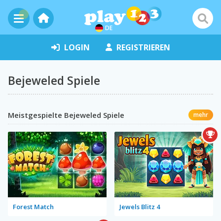
DE
LOGIN
REGISTRIEREN
Bejeweled Spiele
Meistgespielte Bejeweled Spiele
mehr
Forest Match
Jewels Blitz 4