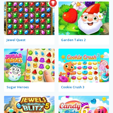
Jewel Quest
Garden Tales 2
Sugar Heroes
Cookie Crush 3