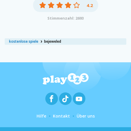
4.2
Stimmenzahl: 2693
kostenlose spiele
bejeweled
Hilfe
Kontakt
Über uns