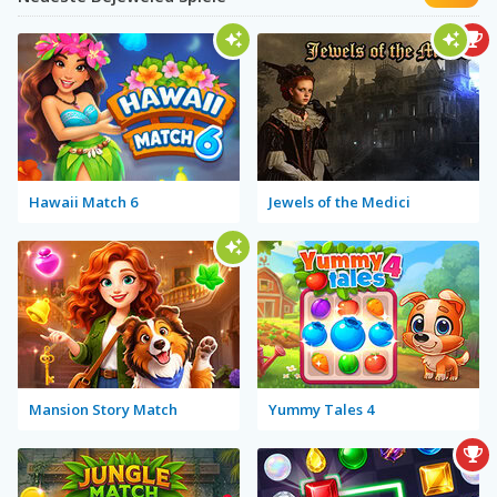
Hawaii Match 6
Jewels of the Medici
Mansion Story Match
Yummy Tales 4