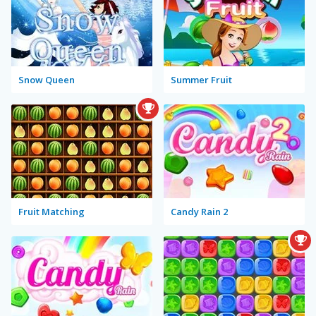
Snow Queen
Summer Fruit
Fruit Matching
Candy Rain 2