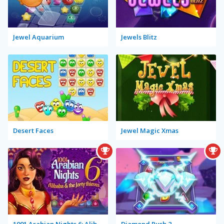
Jewel Aquarium
Jewels Blitz
Desert Faces
Jewel Magic Xmas