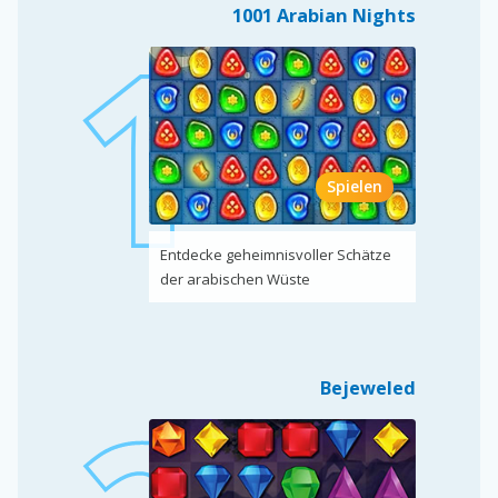
1001 Arabian Nights
Spielen
Entdecke geheimnisvoller Schätze
der arabischen Wüste
Bejeweled