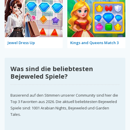
Jewel Dress Up
Kings and Queens Match 3
Was sind die beliebtesten
Bejeweled Spiele?
Basierend auf den Stimmen unserer Community sind hier die
Top 3 Favoriten aus 2026. Die aktuell beliebtesten Bejeweled
Spiele sind: 1001 Arabian Nights, Bejeweled und Garden
Tales.