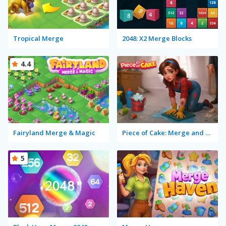
Tropical Merge
2048: X2 Merge Blocks
4.4
Fairyland Merge & Magic
Piece of Cake: Merge and Bake
5