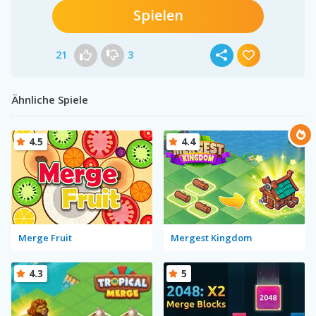
Spielen
21
3
Ähnliche Spiele
4.5
4.4
Merge Fruit
Mergest Kingdom
4.3
5