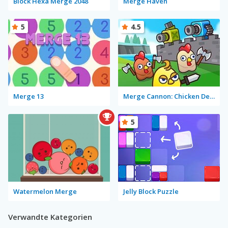
Block Hexa Merge 2048
Merge Haven
5
4.5
Merge 13
Merge Cannon: Chicken Defense
5
Watermelon Merge
Jelly Block Puzzle
Verwandte Kategorien