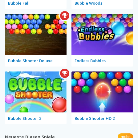
Bubble Fall
Bubble Woods
Bubble Shooter Deluxe
Endless Bubbles
Bubble Shooter 2
Bubble Shooter HD 2
Neueste Blasen Spiele
mehr