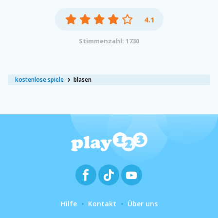
4.1
Stimmenzahl: 1730
kostenlose spiele
blasen
Hilfe
Kontakt
Über uns