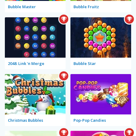
Bubble Master
Bubble Fruitz
2048: Link 'n Merge
Bubble Star
Christmas Bubbles
Pop-Pop Candies