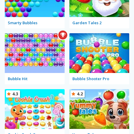
Smarty Bubbles
Garden Tales 2
Bubble Hit
Bubble Shooter Pro
4.3
4.2