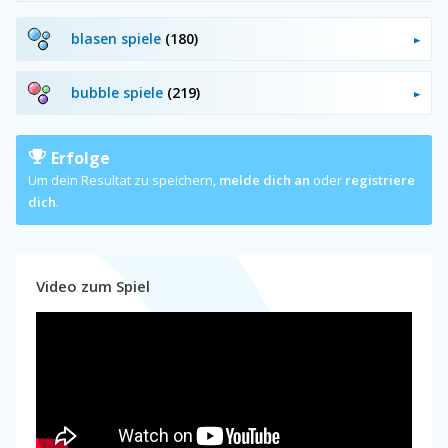
blasen spiele
(180)
bubble spiele
(219)
Erfolge
Um dein Resultat zu speichern,
melde dich an
oder
registriere
dich
.
Video zum Spiel