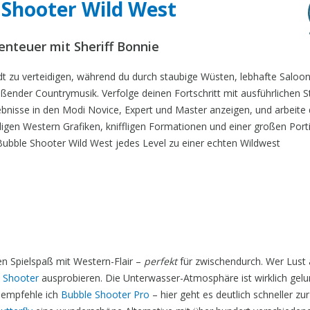
 Shooter Wild West
enteuer mit Sheriff Bonnie
t zu verteidigen, während du durch staubige Wüsten, lebhafte Saloo
ßender Countrymusik. Verfolge deinen Fortschritt mit ausführlichen St
ebnisse in den Modi Novice, Expert und Master anzeigen, und arbeite 
igen Western Grafiken, kniffligen Formationen und einer großen Port
bble Shooter Wild West jedes Level zu einer echten Wildwest
en Spielspaß mit Western-Flair –
perfekt
für zwischendurch. Wer Lust
 Shooter
ausprobieren. Die Unterwasser-Atmosphäre ist wirklich gel
s empfehle ich
Bubble Shooter Pro
– hier geht es deutlich schneller zu