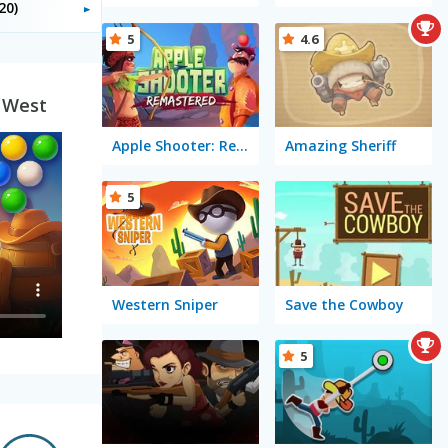
20)
5
4.6
d West
Apple Shooter: Remastered
Amazing Sheriff
5
Western Sniper
Save the Cowboy
5