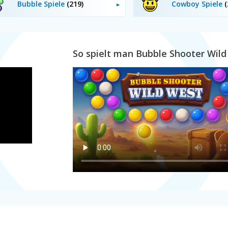
Bubble Spiele
(219)
Cowboy Spiele
(
So spielt man Bubble Shooter Wil