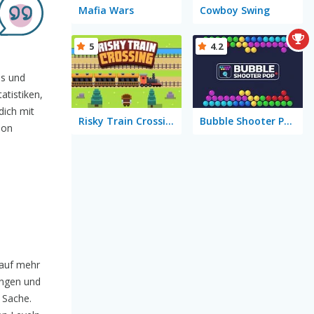
Mafia Wars
Cowboy Swing
5
4.2
ns und
atistiken,
dich mit
Risky Train Crossing
Bubble Shooter Pop
ion
 auf mehr
ungen und
r Sache.