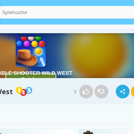
West
2