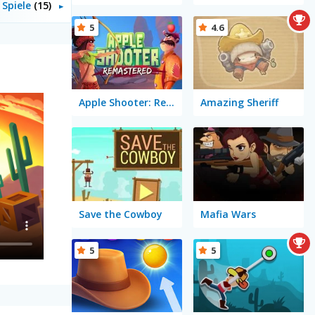
 Spiele
(15)
5
4.6
Apple Shooter: Remastered
Amazing Sheriff
Save the Cowboy
Mafia Wars
5
5