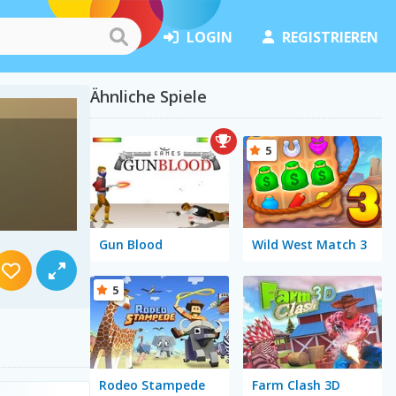
LOGIN
REGISTRIEREN
Ähnliche Spiele
5
Gun Blood
Wild West Match 3
5
Rodeo Stampede
Farm Clash 3D