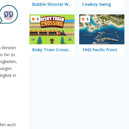
Bubble Shooter Wild West
Cowboy Swing
5
5
en Westen
Risky Train Crossing
1942 Pacific Front
is hin zu
igkeiten,
ebungen
igkeit in
rden auch