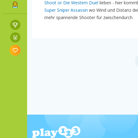
Shoot or Die Western Duel
lieben - hier kommt
Super Sniper Assassin
wo Wind und Distanz de
mehr spannende Shooter für zwischendurch.