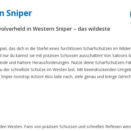
n Sniper
volverheld in Western Sniper – das wildeste
iel, das dich in die Stiefel eines furchtlosen Scharfschützen im Wild
nd nur du kannst sie mit präzisen Schüssen ausschalten! Von Saloons b
einde und härtere Herausforderungen. Nutze deine Scharfschützen-Fäh
 du der schnellste Schütze im Westen bist. Mit beeindruckenden Umg
niper nonstop Action! Also lade nach, ziele genau und bringe Gerecht
ilden Westen. Fans von präzisen Schüssen und schnellen Reflexen we