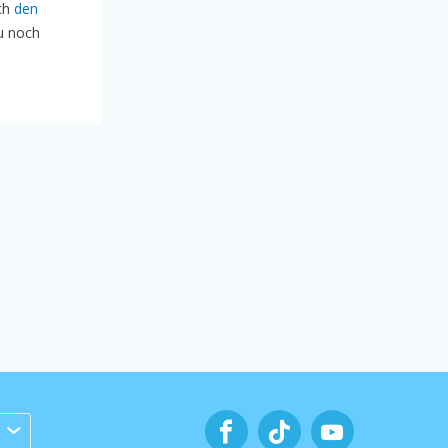
ich
den
u noch