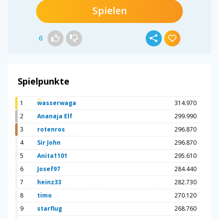
Spielen
6
Spielpunkte
1
wasserwaga
314.970
2
Ananaja Elf
299.990
3
rotenros
296.870
4
Sir John
296.870
5
Anita1101
295.610
6
Josef97
284.440
7
heinz33
282.730
8
timo
270.120
9
starflug
268.760